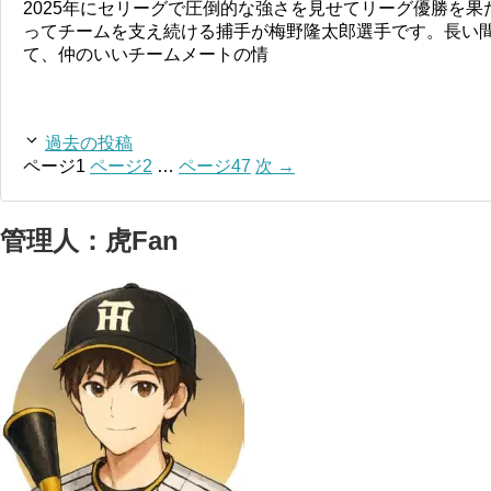
2025年にセリーグで圧倒的な強さを見せてリーグ優勝を
ってチームを支え続ける捕手が梅野隆太郎選手です。長い
て、仲のいいチームメートの情
過去の投稿
ページ
1
ページ
2
…
ページ
47
次
→
管理人：虎Fan