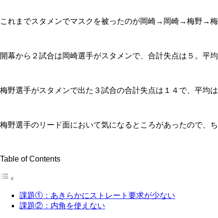
これまでスタメンでマスクを被ったのが岡崎→岡崎→梅野→梅
開幕から２試合は岡崎選手がスタメンで、合計失点は５。平均
梅野選手がスタメンで出た３試合の合計失点は１４で、平均は
梅野選手のリード面において気になるところがあったので、ち
Table of Contents
課題①：あきらかにストレート要求が少ない
課題②：内角を使えない