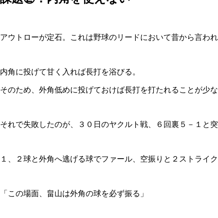
アウトローが定石。これは野球のリードにおいて昔から言われ
内角に投げて甘く入れば長打を浴びる。
そのため、外角低めに投げておけば長打を打たれることが少な
それで失敗したのが、３０日のヤクルト戦、６回裏５－１と突
１、２球と外角へ逃げる球でファール、空振りと２ストライク
「この場面、畠山は外角の球を必ず振る」