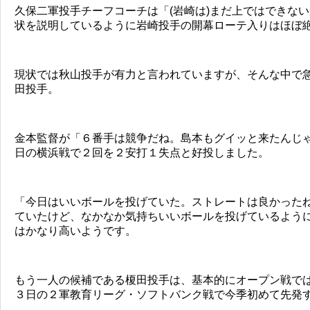
久保二軍投手チーフコーチは「(岩崎は)まだ上ではできな
状を説明しているように岩崎投手の開幕ローテ入りはほぼ
現状では秋山投手が有力と言われていますが、そんな中で
田投手。
金本監督が「６番手は競争だね。島本もグイッと来たんじ
日の横浜戦で２回を２安打１失点と好投しました。
「今日はいいボールを投げていた。ストレートは良かった
ていたけど、なかなか気持ちいいボールを投げているよう
はかなり高いようです。
もう一人の候補である榎田投手は、基本的にオープン戦で
３日の２軍教育リーグ・ソフトバンク戦で今季初めて先発