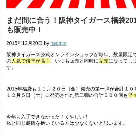
まだ間に合う！阪神タイガース福袋20
も販売中！
2015年12月20日
by
hadmin
阪神タイガース公式オンラインショップが毎年、数量限定
の
人気で倍率が高く
、いつも販売と同時に
完売
になってし
す。
2015年福袋も１１月２０日（金）発売の第一弾が合計１
１２月５日（土）に発売された第二弾の合計５００個も
早
今年も入手できなかった！くやしい！
私と同じ感情を抱いている方は少なくないと思います。