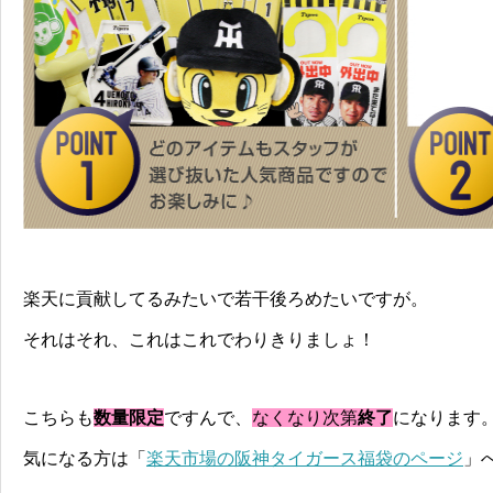
楽天に貢献してるみたいで若干後ろめたいですが。
それはそれ、これはこれでわりきりましょ！
こちらも
数量限定
ですんで、
なくなり次第
終了
になります
気になる方は「
楽天市場の阪神タイガース福袋のページ
」