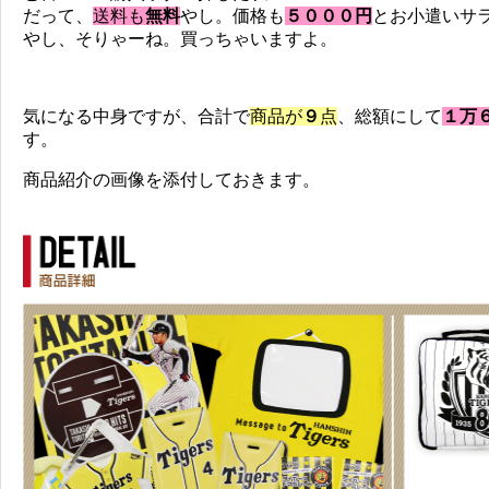
だって、
送料も
無料
やし。価格も
５０００円
とお小遣いサ
やし、そりゃーね。買っちゃいますよ。
気になる中身ですが、合計で
商品が
９
点
、総額にして
１万
す。
商品紹介の画像を添付しておきます。