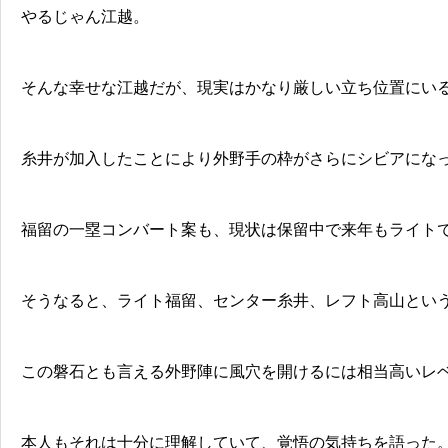
やるじゃん江越。
そんな幸せな江越だが、現実はかなり厳しい立ち位置にい
糸井が加入したことにより外野手の枠がさらにシビアにな
福留の一塁コンバート案も、現状は保留中で来年もライト
そうなると、ライト福留、センター糸井、レフト高山とい
この磐石とも言える外野陣に風穴を開けるには相当高いレ
本人もそれは十分に理解していて、覚悟の気持ちを語った