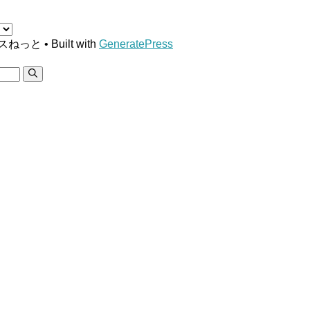
ースねっと
• Built with
GeneratePress