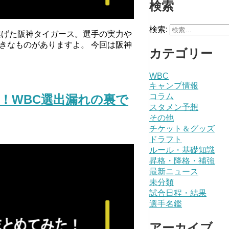
検索
検索:
遂げた阪神タイガース。選手の実力や
きなものがありますよ。 今回は阪神
カテゴリー
WBC
キャンプ情報
コラム
！WBC選出漏れの裏で
スタメン予想
その他
チケット＆グッズ
ドラフト
ルール・基礎知識
昇格・降格・補強
最新ニュース
未分類
試合日程・結果
選手名鑑
アーカイブ