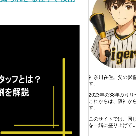
神奈川在住。父の影
す。
2023年の38年ぶ
これからは、阪神か
す。
このサイトでは、同
を一緒に盛り上げて