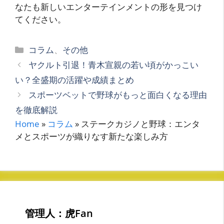
なたも新しいエンターテインメントの形を見つけ
てください。
カ
コラム
、
その他
テ
ヤクルト引退！青木宣親の若い頃がかっこい
ゴ
い？全盛期の活躍や成績まとめ
リ
スポーツベットで野球がもっと面白くなる理由
ー
を徹底解説
Home
»
コラム
»
ステークカジノと野球：エンタ
メとスポーツが織りなす新たな楽しみ方
管理人：虎Fan