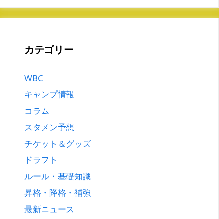
カテゴリー
WBC
キャンプ情報
コラム
スタメン予想
チケット＆グッズ
ドラフト
ルール・基礎知識
昇格・降格・補強
最新ニュース