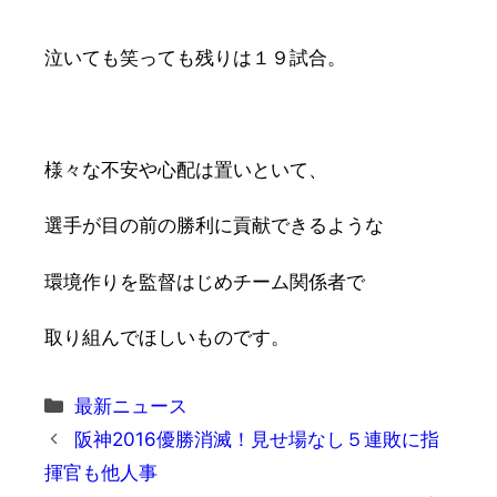
泣いても笑っても残りは１９試合。
様々な不安や心配は置いといて、
選手が目の前の勝利に貢献できるような
環境作りを監督はじめチーム関係者で
取り組んでほしいものです。
カ
最新ニュース
テ
阪神2016優勝消滅！見せ場なし５連敗に指
ゴ
揮官も他人事
リ