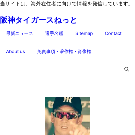
コ
当サイトは、海外在住者に向けて情報を発信しています。
ン
阪神タイガースねっと
テ
ン
最新ニュース
選手名鑑
Sitemap
Contact
ツ
へ
ス
About us
免責事項・著作権・肖像権
キ
ッ
プ