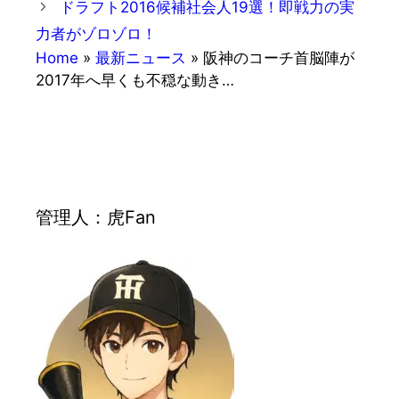
ドラフト2016候補社会人19選！即戦力の実
ー
力者がゾロゾロ！
Home
»
最新ニュース
»
阪神のコーチ首脳陣が
2017年へ早くも不穏な動き…
管理人：虎Fan