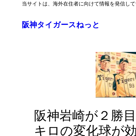
コ
当サイトは、海外在住者に向けて情報を発信して
ン
テ
阪神タイガースねっと
ン
ツ
へ
ス
キ
ッ
プ
阪神岩崎が２勝
キロの変化球が