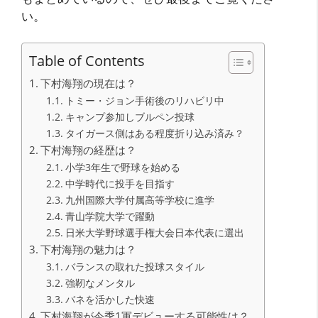
い。
Table of Contents
下村海翔の現在は？
トミー・ジョン手術後のリハビリ中
キャンプ参加しブルペン投球
タイガース側はある程度折り込み済み？
下村海翔の経歴は？
小学3年生で野球を始める
中学時代に投手を目指す
九州国際大学付属高等学校に進学
青山学院大学で躍動
日米大学野球選手権大会日本代表に選出
下村海翔の魅力は？
バランスの取れた投球スタイル
強靭なメンタル
バネを活かした快速
下村海翔が今季1軍デビューする可能性は？