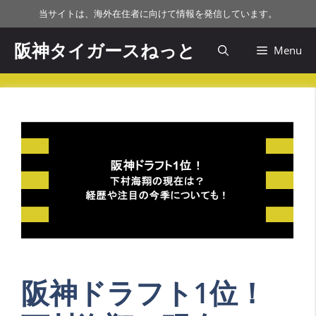
コ
当サイトは、海外在住者に向けて情報を発信しています。
ン
テ
阪神タイガースねっと
Menu
ン
ツ
へ
ス
キ
ッ
プ
阪神ドラフト1位！