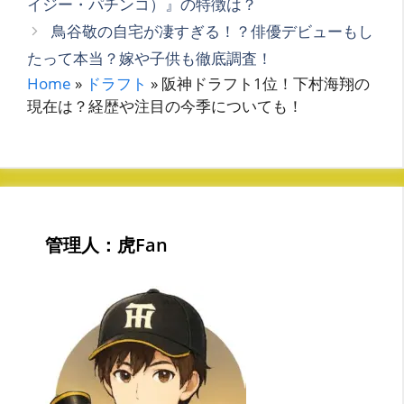
イジー・パチンコ）』の特徴は？
リ
鳥谷敬の自宅が凄すぎる！？俳優デビューもし
ー
たって本当？嫁や子供も徹底調査！
Home
»
ドラフト
»
阪神ドラフト1位！下村海翔の
現在は？経歴や注目の今季についても！
管理人：虎Fan