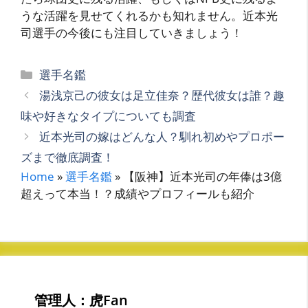
うな活躍を見せてくれるかも知れません。近本光
司選手の今後にも注目していきましょう！
カ
選手名鑑
テ
湯浅京己の彼女は足立佳奈？歴代彼女は誰？趣
ゴ
味や好きなタイプについても調査
リ
近本光司の嫁はどんな人？馴れ初めやプロポー
ー
ズまで徹底調査！
Home
»
選手名鑑
»
【阪神】近本光司の年俸は3億
超えって本当！？成績やプロフィールも紹介
管理人：虎Fan