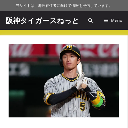
コ
当サイトは、海外在住者に向けて情報を発信しています。
ン
テ
阪神タイガースねっと
Menu
ン
ツ
へ
ス
キ
ッ
プ