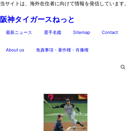
コ
当サイトは、海外在住者に向けて情報を発信しています。
ン
阪神タイガースねっと
テ
ン
最新ニュース
選手名鑑
Sitemap
Contact
ツ
へ
ス
About us
免責事項・著作権・肖像権
キ
ッ
プ