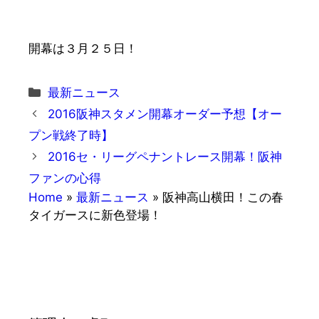
開幕は３月２５日！
カ
最新ニュース
テ
2016阪神スタメン開幕オーダー予想【オー
ゴ
プン戦終了時】
リ
2016セ・リーグペナントレース開幕！阪神
ー
ファンの心得
Home
»
最新ニュース
»
阪神高山横田！この春
タイガースに新色登場！