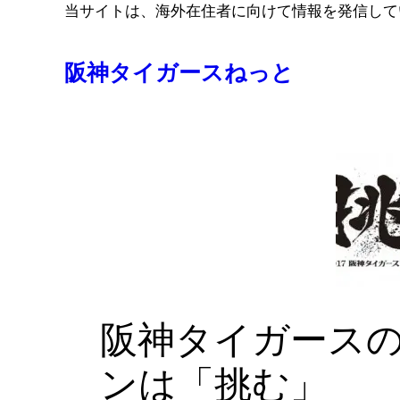
コ
当サイトは、海外在住者に向けて情報を発信して
ン
テ
阪神タイガースねっと
ン
ツ
へ
ス
キ
ッ
プ
阪神タイガースの
ンは「挑む」