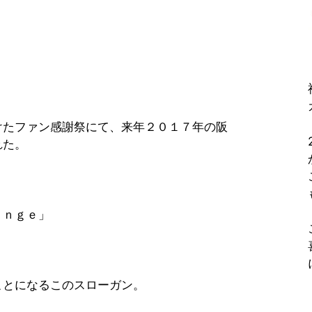
けたファン感謝祭にて、来年２０１７年の阪
れた。
ａｎｇｅ」
ことになるこのスローガン。