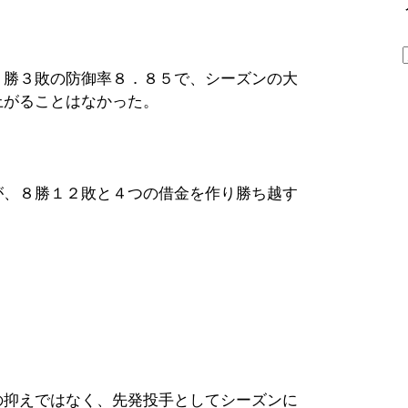
０勝３敗の防御率８．８５で、シーズンの大
上がることはなかった。
が、８勝１２敗と４つの借金を作り勝ち越す
の抑えではなく、先発投手としてシーズンに