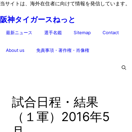
コ
当サイトは、海外在住者に向けて情報を発信しています。
ン
阪神タイガースねっと
テ
ン
最新ニュース
選手名鑑
Sitemap
Contact
ツ
へ
ス
About us
免責事項・著作権・肖像権
キ
ッ
プ
試合日程・結果
（１軍）2016年5
月