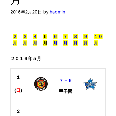
2016年2月20日
by
hadmin
２
３
４
５
６
７
８
９
１０
月
月
月
月
月
月
月
月
月
２０１６年５月
１
７－６
(
日
)
甲子園
２