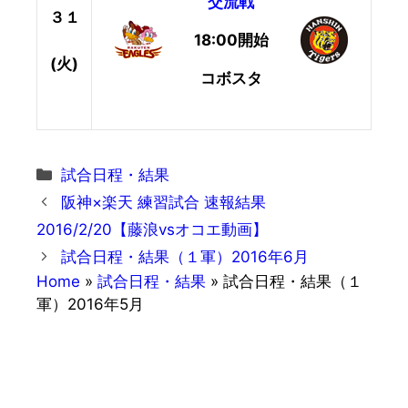
交流戦
３１
18:00開始
(火)
コボスタ
カ
試合日程・結果
テ
阪神×楽天 練習試合 速報結果
ゴ
2016/2/20【藤浪vsオコエ動画】
リ
試合日程・結果（１軍）2016年6月
ー
Home
»
試合日程・結果
»
試合日程・結果（１
軍）2016年5月