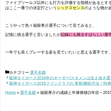
ファイブツールズ以外にも打力を評価する指標があるとす
はここ一番での決定打という
シックスセンス
のような物が
こうやって色々福留孝介選手について見てみると、
記憶に残る選手と言いましたが
記録にも残るすばらしい選
一年でも長くプレーする姿を見ていたいと思える選手です
カテゴリー
選手名鑑
阪神タイガース2016年のオーダー/スタメンは生え抜き
阪神タイガース2016ファンクラブの 更新/継続方法！特
Home
»
選手名鑑
»
福留孝介の成績と年俸推移(1年目～201