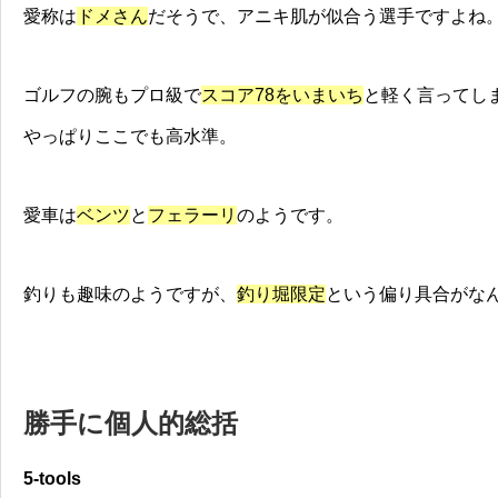
愛称は
ドメさん
だそうで、アニキ肌が似合う選手ですよね
ゴルフの腕もプロ級で
スコア78をいまいち
と軽く言ってし
やっぱりここでも高水準。
愛車は
ベンツ
と
フェラーリ
のようです。
釣りも趣味のようですが、
釣り堀限定
という偏り具合がな
勝手に個人的総括
5-tools