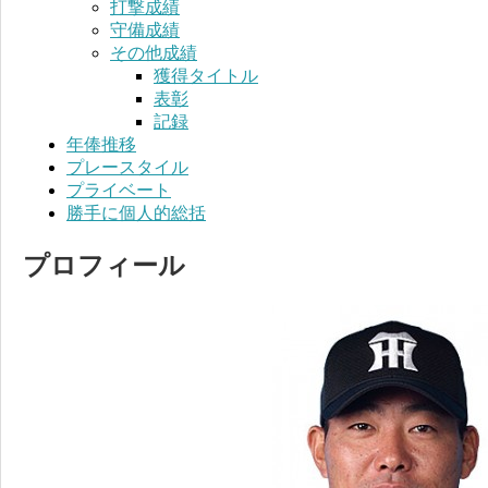
打撃成績
守備成績
その他成績
獲得タイトル
表彰
記録
年俸推移
プレースタイル
プライベート
勝手に個人的総括
プロフィール