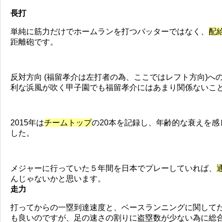
長打
単純に筋力だけでホームランを打つバッターではなく、
配
距離砲です。
反対方向 (福留孝介は左打者の為、ここではレフト方向)へ
利な浜風が吹く甲子園でも福留孝介にはあまり関係ないこ
2015年は
チームトップ
の20本を記録し、年齢的な衰えを
した。
メジャーに行っていた５年間を日本でプレーしていれば、
んじゃないかと思います。
走力
打ってからの一塁到達速度と、ベースランニングに関して
も良いのですが、足の速さの割りに盗塁数が少ない為に総