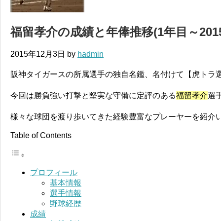
福留孝介の成績と年俸推移(1年目～201
2015年12月3日
by
hadmin
阪神タイガースの所属選手の独自名鑑、名付けて【虎トラ
今回は勝負強い打撃と堅実な守備に定評のある
福留孝介
選
様々な球団を渡り歩いてきた経験豊富なプレーヤーを紹介
Table of Contents
プロフィール
基本情報
選手情報
野球経歴
成績