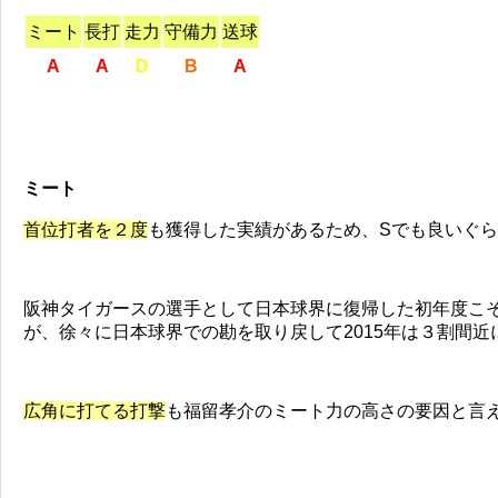
ミート
長打
走力
守備力
送球
A
A
D
B
A
ミート
首位打者を２度
も獲得した実績があるため、Sでも良いぐ
阪神タイガースの選手として日本球界に復帰した初年度こ
が、徐々に日本球界での勘を取り戻して2015年は３割間
広角に打てる打撃
も福留孝介のミート力の高さの要因と言