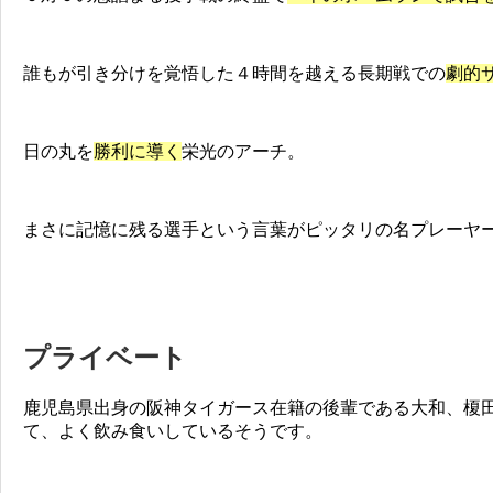
誰もが引き分けを覚悟した４時間を越える長期戦での
劇的
日の丸を
勝利に導く
栄光のアーチ。
まさに記憶に残る選手という言葉がピッタリの名プレーヤ
プライベート
鹿児島県出身の阪神タイガース在籍の後輩である大和、榎
て、よく飲み食いしているそうです。