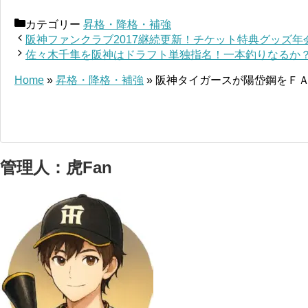
カテゴリー
昇格・降格・補強
阪神ファンクラブ2017継続更新！チケット特典グッズ年
佐々木千隼を阪神はドラフト単独指名！一本釣りなるか
Home
»
昇格・降格・補強
»
阪神タイガースが陽岱鋼をＦ
管理人：虎Fan