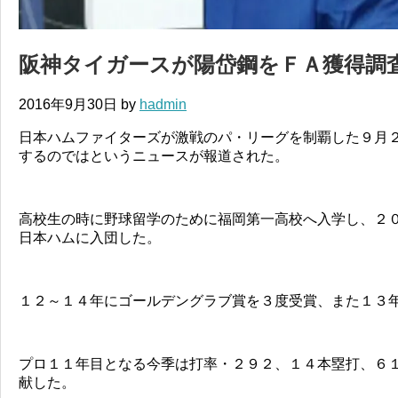
阪神タイガースが陽岱鋼をＦＡ獲得調
2016年9月30日
by
hadmin
日本ハムファイターズが激戦のパ・リーグを制覇した９月
するのではというニュースが報道された。
高校生の時に野球留学のために福岡第一高校へ入学し、２
日本ハムに入団した。
１２～１４年にゴールデングラブ賞を３度受賞、また１３
プロ１１年目となる今季は打率・２９２、１４本塁打、６
献した。