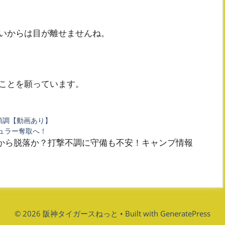
いからは目が離せませんね。
ことを願っています。
順調【動画あり】
ギュラー奪取へ！
から脱落か？打撃不調に守備も不安！キャンプ情報
© 2026 阪神タイガースねっと
• Built with
GeneratePress