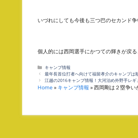
いづれにしても今後も三つ巴のセカンド争
個人的には西岡選手にかつての輝きが戻る
カ
キャンプ情報
テ
最年長首位打者へ向けて福留孝介のキャンプは
ゴ
江越の2016キャンプ情報！大河治め外野手レ
リ
Home
»
キャンプ情報
»
西岡剛は２塁争い
ー