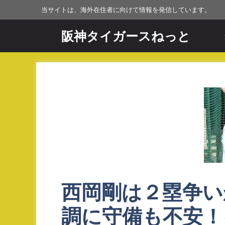
コ
当サイトは、海外在住者に向けて情報を発信しています。
ン
テ
阪神タイガースねっと
ン
ツ
へ
ス
キ
ッ
プ
西岡剛は２塁争い
調に守備も不安！