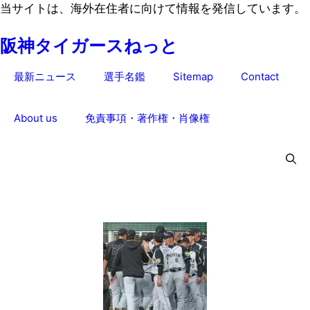
コ
当サイトは、海外在住者に向けて情報を発信しています。
ン
阪神タイガースねっと
テ
ン
最新ニュース
選手名鑑
Sitemap
Contact
ツ
へ
ス
About us
免責事項・著作権・肖像権
キ
ッ
プ