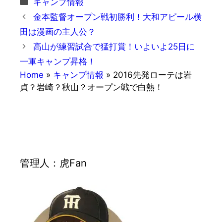
キャンプ情報
テ
金本監督オープン戦初勝利！大和アピール横
ゴ
田は漫画の主人公？
リ
高山が練習試合で猛打賞！いよいよ25日に
ー
一軍キャンプ昇格！
Home
»
キャンプ情報
»
2016先発ローテは岩
貞？岩崎？秋山？オープン戦で白熱！
管理人：虎Fan