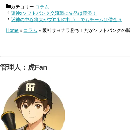
カテゴリー
コラム
阪神xソフトバンク交流戦に先発は藤浪！
阪神の中谷将大がプロ初の打点！でもチームは借金５
Home
»
コラム
»
阪神サヨナラ勝ち！だがソフトバンクの
管理人：虎Fan