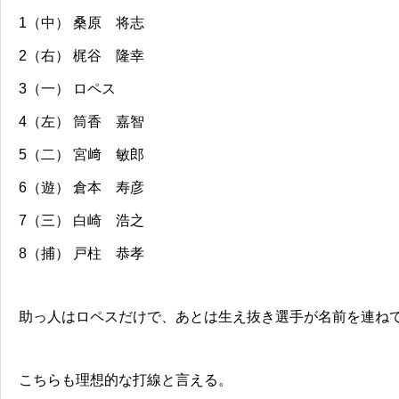
1（中） 桑原 将志
2（右） 梶谷 隆幸
3（一） ロペス
4（左） 筒香 嘉智
5（二） 宮﨑 敏郎
6（遊） 倉本 寿彦
7（三） 白崎 浩之
8（捕） 戸柱 恭孝
助っ人はロペスだけで、あとは生え抜き選手が名前を連ね
こちらも理想的な打線と言える。