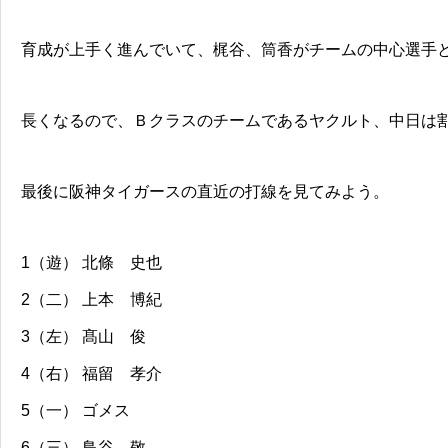
育成が上手く進んでいて、梶谷、筒香がチームの中心選手
長くなるので、Ｂクラスのチームであるヤクルト、中日は
最後に阪神タイガースの直近の打線を見てみよう。
1（遊） 北條 史也
2（二） 上本 博紀
3（左） 髙山 俊
4（右） 福留 孝介
5（一） ゴメス
6（三） 鳥谷 敬