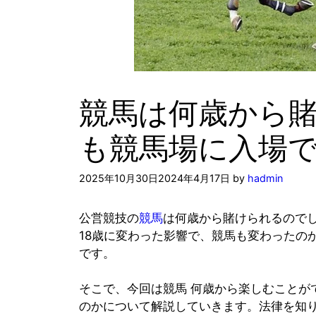
競馬は何歳から
も競馬場に入場
2025年10月30日
2024年4月17日
by
hadmin
公営競技の
競馬
は何歳から賭けられるのでし
18歳に変わった影響で、競馬も変わったの
です。
そこで、今回は競馬 何歳から楽しむことが
のかについて解説していきます。法律を知