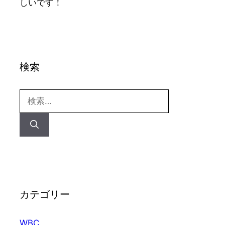
しいです！
検索
検
索:
カテゴリー
WBC