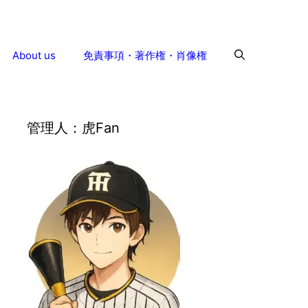
About us
免責事項・著作権・肖像権
管理人：虎Fan