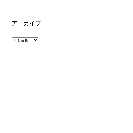
アーカイブ
ア
ー
カ
イ
ブ