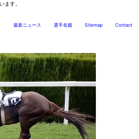
います。
最新ニュース
選手名鑑
Sitemap
Contact