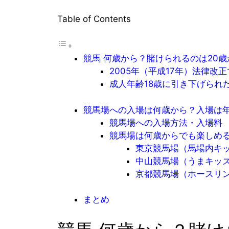
Table of Contents
競馬 何歳から？賭けられるのは20歳
2005年（平成17年）法律改
成人年齢18歳に引き下げられ
競馬場への入場は何歳から？入場は
競馬場への入場方法・入場料
競馬場は何歳からでも楽しめ
東京競馬場（馬場内キ
中山競馬場（うまキッ
京都競馬場（ホースリ
まとめ