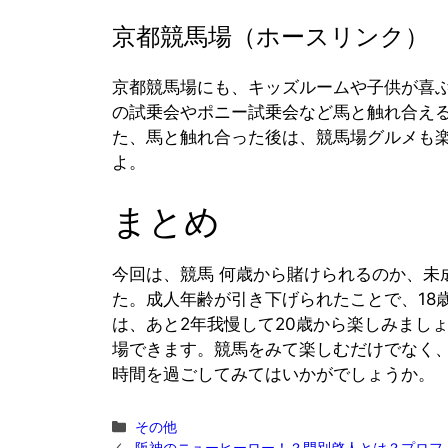
京都競馬場（ホースリンク）
京都競馬場にも、キッズルームや子供が喜
の試乗会やポニー試乗会など馬と触れ合え
た、馬と触れ合った後は、競馬場グルメも
よ。
まとめ
今回は、競馬 何歳から賭けられるのか、未
た。成人年齢が引き下げられたことで、18
は、あと2年我慢して20歳から楽しみまし
場できます。競馬をみて楽しむだけでなく
時間を過ごしてみてはいかがでしょうか。
カ
その他
テ
阪神のニューヒーロー！？門別啓人とは？プロフ