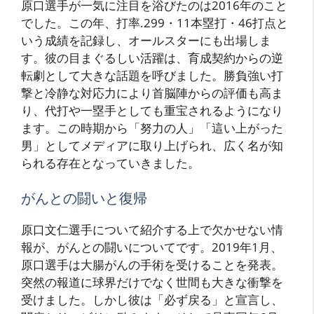
原口選手が一気に注目を浴びたのは2016年のこと
でした。この年、打率.299・11本塁打・46打点と
いう成績を記録し、オールスターにも出場しま
す。彼の目まぐるしい活躍は、育成契約からの逆
転劇として大きな話題を呼びました。勝負強い打
撃と冷静な対応力により首脳陣からの評価も高ま
り、代打や一塁手としても重宝されるようになり
ます。この時期から「努力の人」「這い上がった
男」としてメディアに取り上げられ、広く名が知
られる存在となっていきました。
がんとの闘いと復帰
原口文仁選手について紹介する上で欠かせない情
報が、がんとの闘いについてです。2019年1月、
原口選手は大腸がんの手術を受けることを発表。
突然の報道に球界だけでなく世間も大きな衝撃を
受けました。しかし彼は「必ず戻る」と宣言し、