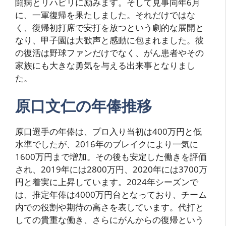
闘病とリハビリに励みます。そして見事同年6月
に、一軍復帰を果たしました。それだけではな
く、復帰初打席で安打を放つという劇的な展開と
なり、甲子園は大歓声と感動に包まれました。彼
の復活は野球ファンだけでなく、がん患者やその
家族にも大きな勇気を与える出来事となりまし
た。
原口文仁の年俸推移
原口選手の年俸は、プロ入り当初は400万円と低
水準でしたが、2016年のブレイクにより一気に
1600万円まで増加。その後も安定した働きを評価
され、2019年には2800万円、2020年には3700万
円と着実に上昇しています。2024年シーズンで
は、推定年俸は4000万円台となっており、チーム
内での役割や期待の高さを表しています。代打と
しての貴重な働き、さらにがんからの復帰という