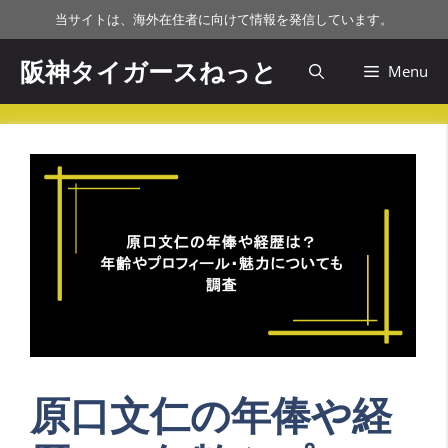
コ
当サイトは、海外在住者に向けて情報を発信しています。
ン
テ
阪神タイガースねっと
Menu
ン
ツ
へ
ス
キ
ッ
プ
原口文仁の年俸や経