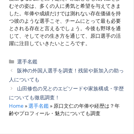
むその姿は、多くの人に勇気と希望を与えてきま
した。年俸や成績だけでは測れない存在価値を持
つ彼のような選手こそ、チームにとって最も必要
とされる存在と言えるでしょう。今後も野球を通
じて、そしてその生き方を通じて、原口選手の活
躍に注目していきたいところです。
カ
選手名鑑
テ
阪神の外国人選手を調査！残留や新加入の助っ
ゴ
人についても
リ
山田修也の兄とのエピソードや家族構成・学歴
ー
についても徹底調査！
Home
»
選手名鑑
»
原口文仁の年俸や経歴は？年
齢やプロフィール・魅力についても調査