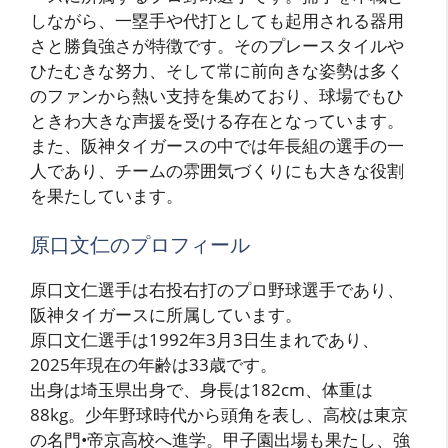
しながら、一塁手や代打としても起用される器用
さと勝負強さが特徴です。そのプレースタイルや
ひたむきな努力、そして常に前向きな姿勢は多く
のファンから熱い支持を集めており、球場でもひ
ときわ大きな声援を受ける存在となっています。
また、阪神タイガースの中では年長組の選手の一
人であり、チームの雰囲気づくりにも大きな役割
を果たしています。
原口文仁のプロフィール
原口文仁選手は右投右打のプロ野球選手であり、
阪神タイガースに所属しています。
原口文仁選手は1992年3月3日生まれであり、
2025年現在の年齢は33歳です。
出身は埼玉県出身で、身長は182cm、体重は
88kg。少年野球時代から頭角を表し、高校は東京
の名門•帝京高校へ進学。甲子園出場も果たし、強