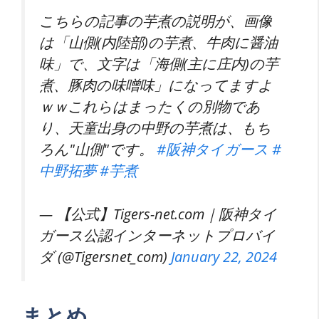
こちらの記事の芋煮の説明が、画像
は「山側(内陸部)の芋煮、牛肉に醤油
味」で、文字は「海側(主に庄内)の芋
煮、豚肉の味噌味」になってますよ
ｗｗこれらはまったくの別物であ
り、天童出身の中野の芋煮は、もち
ろん"山側"です。
#阪神タイガース
#
中野拓夢
#芋煮
— 【公式】Tigers-net.com｜阪神タイ
ガース公認インターネットプロバイ
ダ (@Tigersnet_com)
January 22, 2024
まとめ