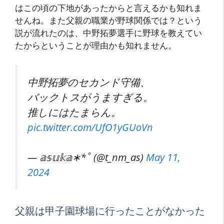
はこの頃の下地があったからと言えるかも知れま
せんね。また父親の職業が野球関係では？という
説が流れたのは、中野拓夢選手に野球を教えてい
たからということが理由かも知れません。
中野拓夢のセカンド守備、
バックトスがうますぎる。
推しにはたまらん。
pic.twitter.com/UfO1yGUoVn
— 𝕒𝕤𝕦𝕜𝕒∗*ﾟ (@t_nm_as)
May 11,
2024
父親は甲子園球場に行ったことがなかった