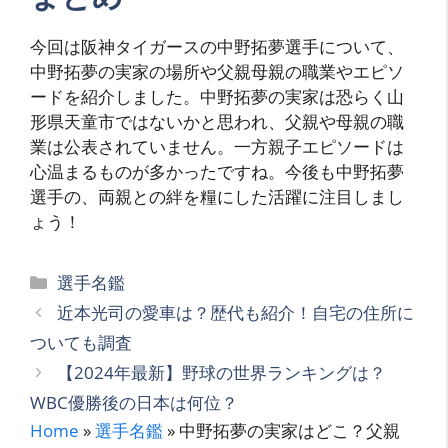
今回は阪神タイガースの中野拓夢選手について、
中野拓夢の実家の場所や父親母親の職業やエピソ
ードを紹介しました。中野拓夢の実家は恐らく山
形県天童市ではないかと思われ、父親や母親の職
業は公表されていません。一方親子エピソードは
心温まるものが多かったですね。今後も中野拓夢
選手の、両親との絆を糧にした活躍に注目しまし
ょう！
カ
選手名鑑
テ
近本光司の愛車は？歴代も紹介！自宅の住所に
ゴ
ついても調査
リ
【2024年最新】野球の世界ランキングは？
ー
WBC優勝後の日本は何位？
Home
»
選手名鑑
»
中野拓夢の実家はどこ？父親