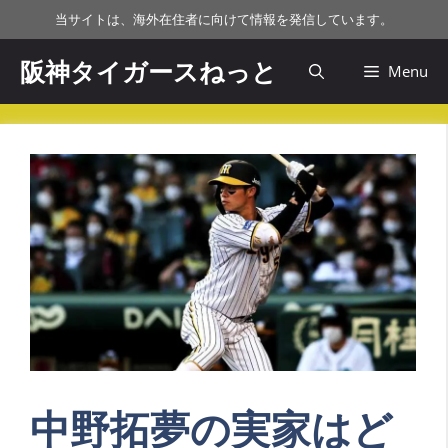
コ
当サイトは、海外在住者に向けて情報を発信しています。
ン
テ
阪神タイガースねっと
Menu
ン
ツ
へ
ス
キ
ッ
プ
中野拓夢の実家はど